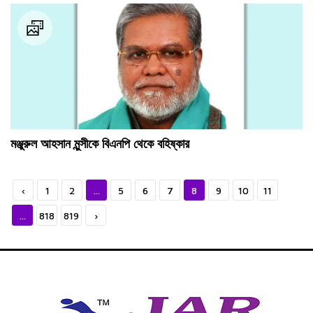
মঞ্জুরুল আহসান মুন্সীকে বিএনপি থেকে বহিষ্কার
‹
1
2
...
5
6
7
8
9
10
11
...
818
819
›