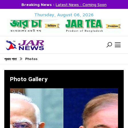
Breaking News :
Latest News : Coming Soon
Thursday, August 06, 2026
Photos
প্রথম পাতা
Photo Gallery