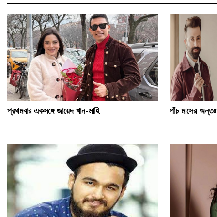
প্রথমবার একসঙ্গে জায়েদ খান-মাহি
পাঁচ মাসের অন্তঃস