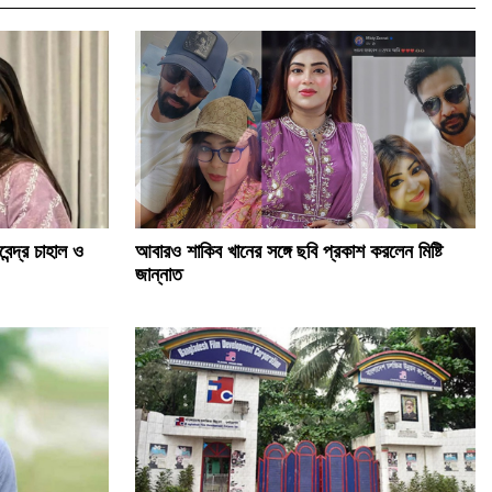
েন্দ্র চাহাল ও
আবারও শাকিব খানের সঙ্গে ছবি প্রকাশ করলেন মিষ্টি
জান্নাত