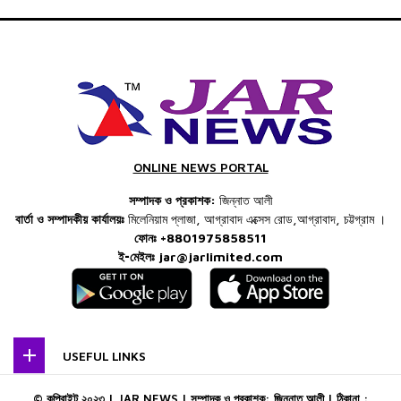
ONLINE NEWS PORTAL
সম্পাদক ও প্রকাশক:
জিন্নাত আলী
বার্তা ও সম্পাদকীয় কার্যালয়ঃ
মিলেনিয়াম প্লাজা, আগ্রাবাদ এক্সেস রোড,আগ্রাবাদ, চট্টগ্রাম ।
ফোনঃ +8801975858511
ই-মেইলঃ
jar@jarlimited.com
USEFUL LINKS
© কপিরাইট ২০২৩ | JAR NEWS | সম্পাদক ও প্রকাশক: জিন্নাত আলী | ঠিকানা :