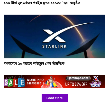
১০০ টাকা মূল্যমানের প্রাইজবন্ডের ১১৯তম ‘ড্র’ অনুষ্ঠিত
বাংলাদেশে ১০ বছরের লাইসেন্স পেল স্টারলিংক
Load More