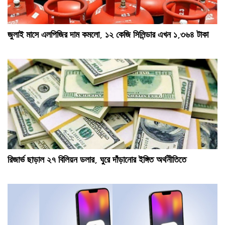
জুলাই মাসে এলপিজির দাম কমলো, ১২ কেজি সিলিন্ডার এখন ১,৩৬৪ টাকা
রিজার্ভ ছাড়াল ২৭ বিলিয়ন ডলার, ঘুরে দাঁড়ানোর ইঙ্গিত অর্থনীতিতে