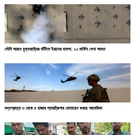
সৌদি আরবে যুক্তরাষ্ট্রের ঘাঁটিতে ইরানের হামলা, ১২ মার্কিন সেনা আহত
মধ্যপ্রাচ্যে ৩ থেকে ৪ হাজার প্যারাট্রুপার মোতায়েন করছে আমেরিকা