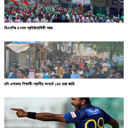
বিএনপির ৪৭তম প্রতিষ্ঠাবার্ষিকী আজ
চবি এলাকায় শিক্ষার্থী-স্থানীয় সংঘর্ষে ১৪৪ ধারা জারি