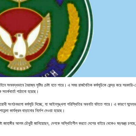
সংঘবদ্ধভাবে নৈরাজ্য সৃষ্টির চেষ্টা হতে পারে। এ সময় রাজনৈতিক কর্মসূচিকে কেন্দ্র করে সরকারি-
 সতর্কবার্তা পাঠানো হয়েছে।
বিরোধী সংগঠনগুলো কর্মসূচি দিচ্ছে, যা আইনশৃঙ্খলা পরিস্থিতির অবনতি ঘটাতে পারে। এ কারণে সন্দেহ
য়েন্দা কার্যক্রম বাড়ানোর নির্দেশ দেওয়া হয়েছে।
দেষ্টা জাহাঙ্গীর আলম চৌধুরী জানিয়েছেন, দেশকে অস্থিতিশীল করতে দেশের বাইরে থেকেও ষড়যন্ত্র চলছে