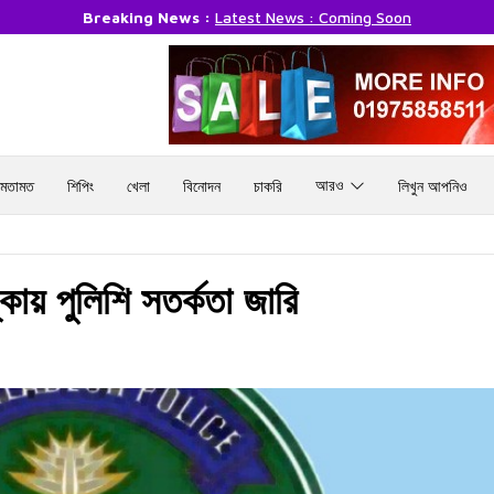
Breaking News :
Latest News : Coming Soon
আরও
মতামত
শিপিং
খেলা
বিনোদন
চাকরি
লিখুন আপনিও
ায় পুলিশি সতর্কতা জারি