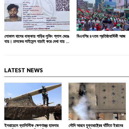
লোকাল বাসের ধাক্কায় গাড়ির লুকিং গ্লাস ভেঙে
বিএনপির ৪৭তম প্রতিষ্ঠাবার্ষিকী আজ
যায়। চালকের লাইসেন্স যাচাই করে দেখা যায় তা
মোটরসাইকেলের—তাও সন্দেহজনক। আমাদের
নিরাপত্তা কোথায়?
LATEST NEWS
ইসরায়েলে ব্যালিস্টিক ক্ষেপণাস্ত্র হামলার
সৌদি আরবে যুক্তরাষ্ট্রের ঘাঁটিতে ইরানের