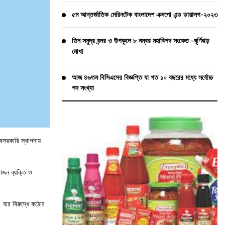
৫ম আন্তর্জাতিক মেরিনটেক বাংলাদেশ এক্সপো এন্ড ডায়ালগ-২০২৩
তিন সমুদ্র বন্দর ও উপকূলে ৮ নম্বর মহাবিপদ সংকেত -ঘূর্ণিঝড়
মোখা
আজ ৪৬তম বিসিএসের বিজ্ঞপ্তি যা গত ১০ বছরের মধ্যে সর্বোচ্চ
পদ সংখ্যা
বেসরকারি স্থাপনায়
ভাজন ব্যক্তি ও
, যার বিরুদ্ধে কঠোর